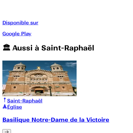
Disponible sur
Google Play
🏛️️ Aussi à
Saint-Raphaël
Saint-Raphaël
Église
Basilique Notre-Dame de la Victoire