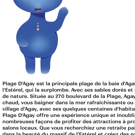
Plage D'Agay est la principale plage de la baie d'Ag
l'Estérel, qui la surplombe. Avec ses sables dorés et
de nature. Située au 270 boulevard de la Plage, Agay
chaud, vous baigner dans la mer rafraîchissante ou
village d'Agay, avec ses quelques centaines d'habit
Plage D'Agay offre une expérience unique et inoublia
nombreuses façons de profiter des attractions à pro
salons locaux. Que vous recherchiez une retraite pai
dans la beauté du massif de l'Estérel et créez des 