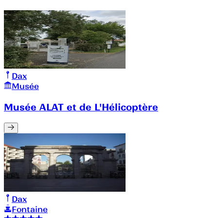
Dax
Musée
Musée ALAT et de L'Hélicoptère
Dax
Fontaine