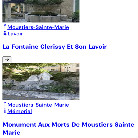
Moustiers-Sainte-Marie
Lavoir
La Fontaine Clerissy Et Son Lavoir
Moustiers-Sainte-Marie
Mémorial
Monument Aux Morts De Moustiers Sainte
Marie