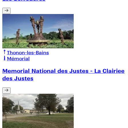
Thonon-les-Bains
Mémorial
Memorial National des Justes - La Clairiee
des Justes