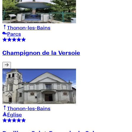
Thonon-les-Bains
Parcs
Champignon de la Versoie
Thonon-les-Bains
Église