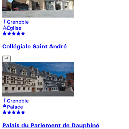
Grenoble
Église
Collégiale Saint André
Grenoble
Palace
Palais du Parlement de Dauphiné