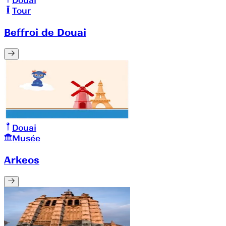
Douai
Tour
Beffroi de Douai
Douai
Musée
Arkeos