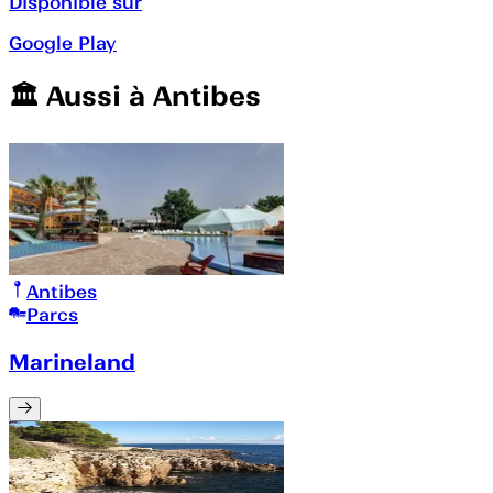
Disponible sur
Google Play
🏛️️ Aussi à
Antibes
Antibes
Parcs
Marineland