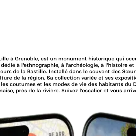
stille à Grenoble, est un monument historique qui oc
ié à l'ethnographie, à l'archéologie, à l'histoire et
eurs de la Bastille. Installé dans le couvent des Sœur
ture de la région. Sa collection variée et ses exposi
, les coutumes et les modes de vie des habitants du D
maise, près de la rivière. Suivez l'escalier et vous a