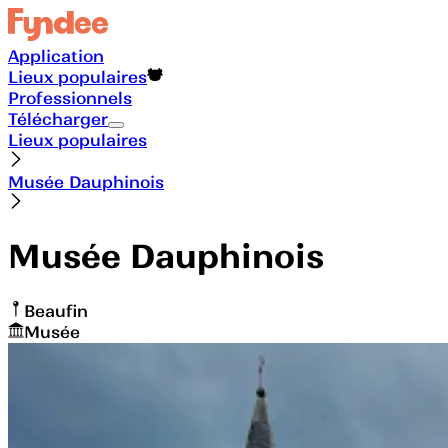
Application
Lieux populaires
Professionnels
Télécharger
Lieux populaires
Musée Dauphinois
Musée Dauphinois
Beaufin
Musée