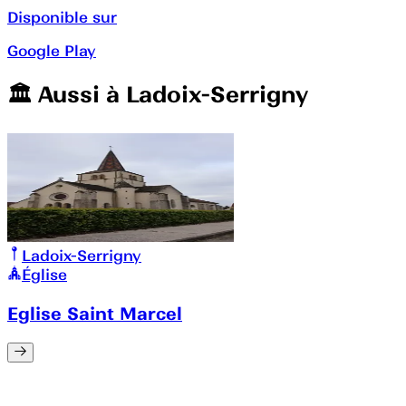
Disponible sur
Google Play
🏛️️ Aussi à
Ladoix-Serrigny
Ladoix-Serrigny
Église
Eglise Saint Marcel