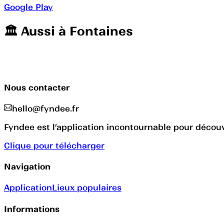
Google Play
🏛️️ Aussi à
Fontaines
Nous contacter
hello@fyndee.fr
Fyndee est l’application incontournable pour découvr
Clique pour télécharger
Navigation
Application
Lieux populaires
Informations