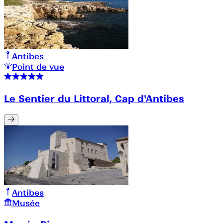
Antibes
Point de vue
Le Sentier du Littoral, Cap d'Antibes
Antibes
Musée