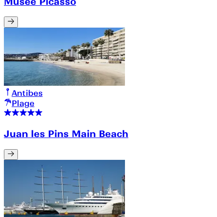
Musée Picasso
Antibes
Plage
Juan les Pins Main Beach