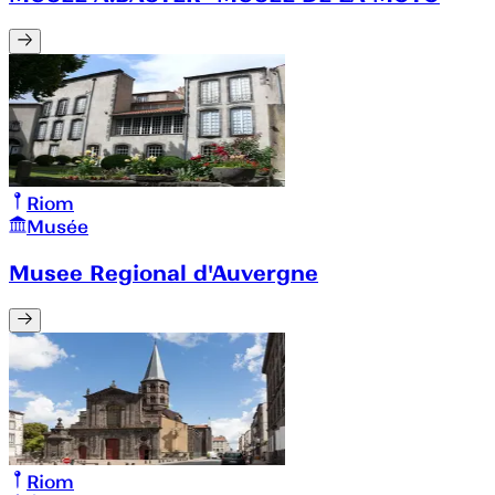
Riom
Musée
Musee Regional d'Auvergne
Riom