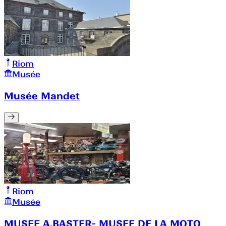
Riom
Musée
Musée Mandet
Riom
Musée
MUSEE A.BASTER- MUSEE DE LA MOTO