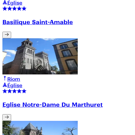
Église
Basilique Saint-Amable
Riom
Église
Eglise Notre-Dame Du Marthuret