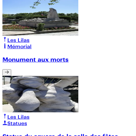
Les Lilas
Mémorial
Monument aux morts
Les Lilas
Statues