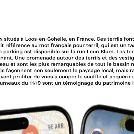
 situés à Loos-en-Gohelle, en France. Ces terrils font
t référence au mot français pour terril, qui est un t
n parking est disponible sur la rue Léon Blum. Les ter
onnant. Une promenade autour des terrils et des vest
teau et sont les plus remarquables de tout le bassin m
s façonnent non seulement le paysage local, mais raco
peuvent profiter de vues à couper le souffle et acqué
ls Jumeaux du 11/19 sont un témoignage du patrimoine 