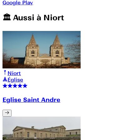
Google Play
🏛️️ Aussi à
Niort
Niort
Église
Eglise Saint Andre