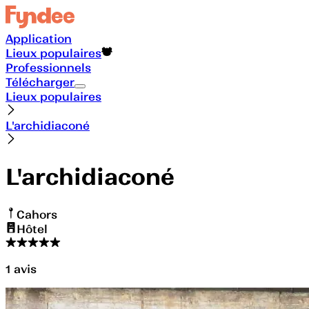
Application
Lieux populaires
Professionnels
Télécharger
Lieux populaires
L'archidiaconé
L'archidiaconé
Cahors
Hôtel
1
avis