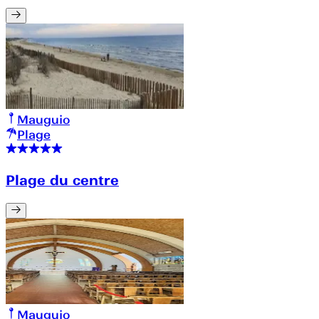
Mauguio
Plage
Plage du centre
Mauguio