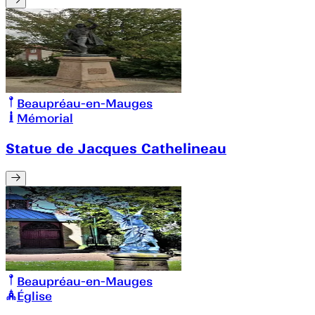
Beaupréau-en-Mauges
Mémorial
Statue de Jacques Cathelineau
Beaupréau-en-Mauges
Église