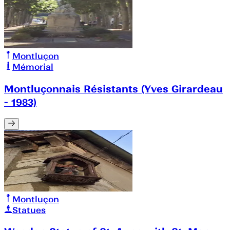
Montluçon
Mémorial
Montluçonnais Résistants (Yves Girardeau
- 1983)
Montluçon
Statues