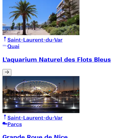
Saint-Laurent-du-Var
Quai
L'aquarium Naturel des Flots Bleus
Saint-Laurent-du-Var
Parcs
Grande Roue de Nice