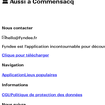
🏛️️ Aussi à
Commensacq
Nous contacter
hello@fyndee.fr
Fyndee est l’application incontournable pour découvr
Clique pour télécharger
Navigation
Application
Lieux populaires
Informations
CGU
Politique de protection des données
Nous suivre