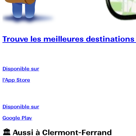
Trouve les meilleures destinations
Disponible sur
l'App Store
Disponible sur
Google Play
🏛️️ Aussi à
Clermont-Ferrand