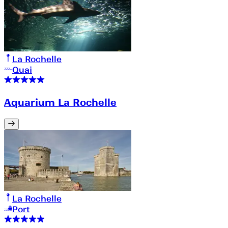
La Rochelle
Quai
Aquarium La Rochelle
La Rochelle
Port