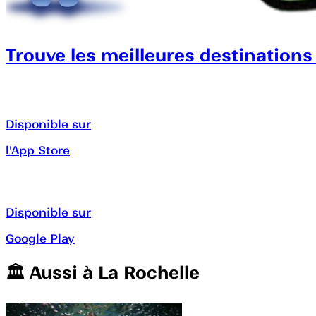
Trouve les meilleures destinations
Disponible sur
l'App Store
Disponible sur
Google Play
🏛️️ Aussi à
La Rochelle