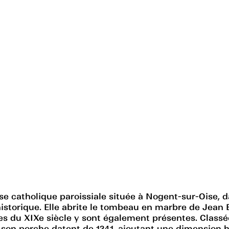
se catholique paroissiale située à Nogent-sur-Oise, d
 historique. Elle abrite le tombeau en marbre de Jean
ses du XIXe siècle y sont également présentes. Class
 son porche datent de 1241, ajoutant une dimension hi