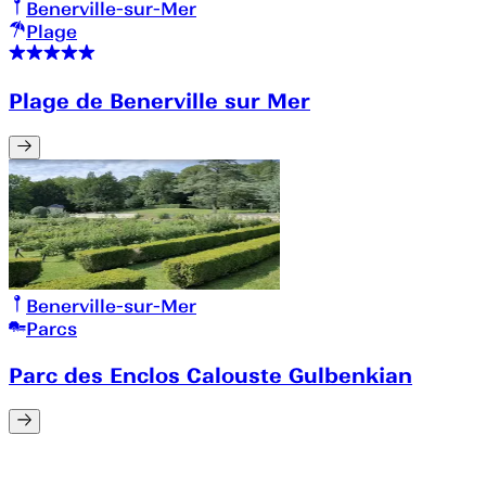
Benerville-sur-Mer
Plage
Plage de Benerville sur Mer
Benerville-sur-Mer
Parcs
Parc des Enclos Calouste Gulbenkian