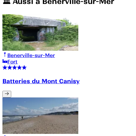
🏛️️ Aussi à
Benerville-sur-Mer
Benerville-sur-Mer
Fort
Batteries du Mont Canisy