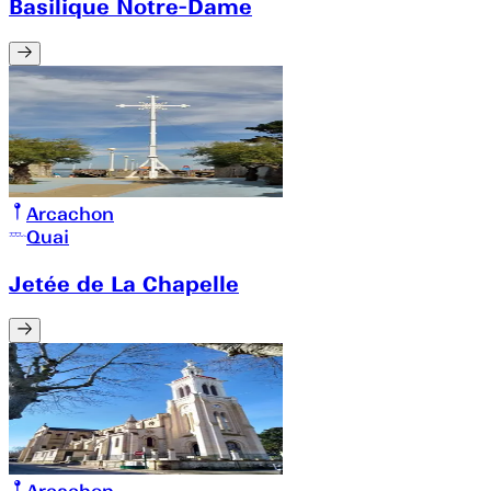
Basilique Notre-Dame
Arcachon
Quai
Jetée de La Chapelle
Arcachon