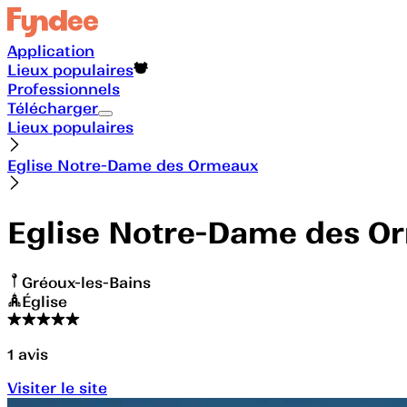
Application
Lieux populaires
Professionnels
Télécharger
Lieux populaires
Eglise Notre-Dame des Ormeaux
Eglise Notre-Dame des O
Gréoux-les-Bains
Église
1
avis
Visiter le site