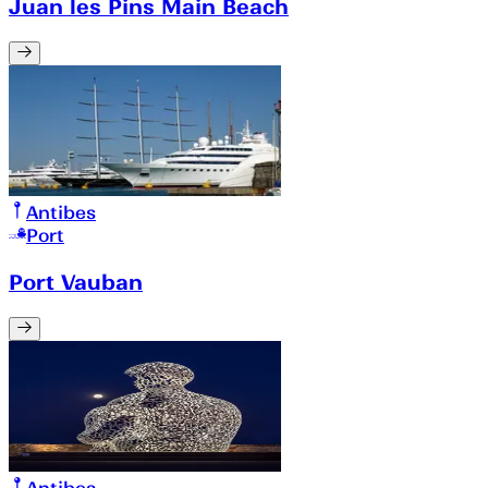
Juan les Pins Main Beach
Antibes
Port
Port Vauban