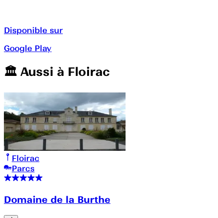
Disponible sur
Google Play
🏛️️ Aussi à
Floirac
Floirac
Parcs
Domaine de la Burthe