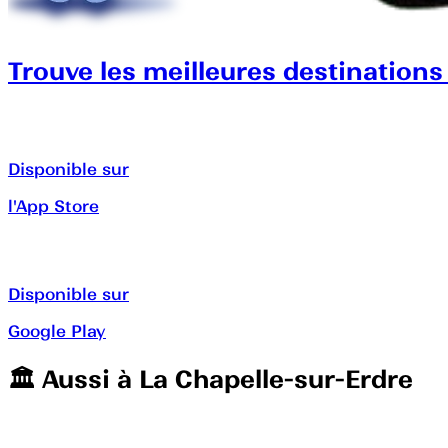
Trouve les meilleures destinations
Disponible sur
l'App Store
Disponible sur
Google Play
🏛️️ Aussi à
La Chapelle-sur-Erdre