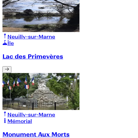
Neuilly-sur-Marne
Île
Lac des Primevères
Neuilly-sur-Marne
Mémorial
Monument Aux Morts