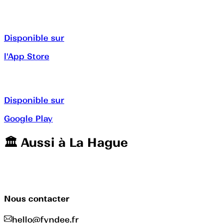
Disponible sur
l'App Store
Disponible sur
Google Play
🏛️️ Aussi à
La Hague
Nous contacter
hello@fyndee.fr