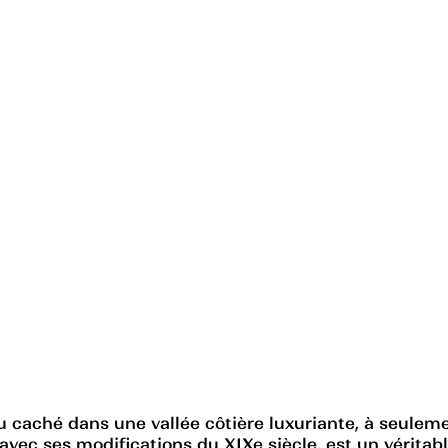
caché dans une vallée côtière luxuriante, à seulem
avec ses modifications du XIXe siècle, est un véritab