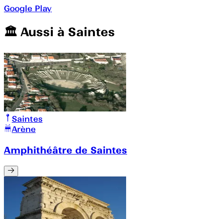
Google Play
🏛️️ Aussi à
Saintes
Saintes
Arène
Amphithéâtre de Saintes