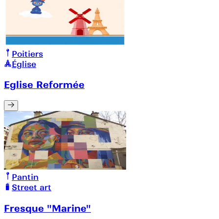
Poitiers
Église
Eglise Reformée
Pantin
Street art
Fresque "Marine"