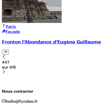
Paris
Façade
Fronton l'Abondance d'Eugène Guillaume
447
sur
615
Nous contacter
hello@fyndee.fr