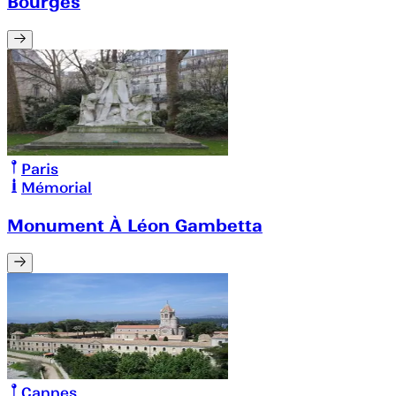
Bourges
Paris
Mémorial
Monument À Léon Gambetta
Cannes