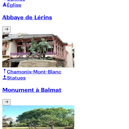
Église
Abbaye de Lérins
Chamonix-Mont-Blanc
Statues
Monument à Balmat