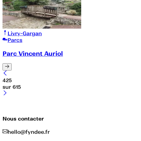
Livry-Gargan
Parcs
Parc Vincent Auriol
425
sur
615
Nous contacter
hello@fyndee.fr