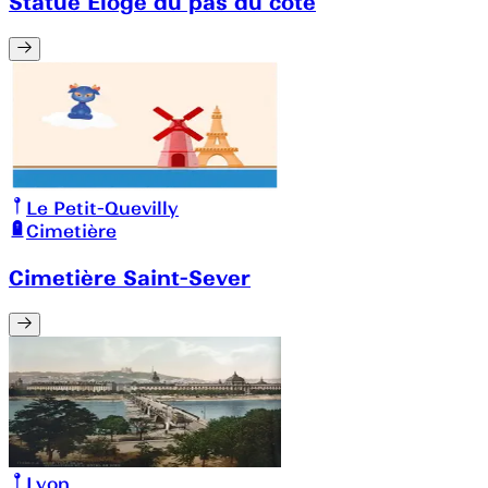
Statue Eloge du pas du cote
Le Petit-Quevilly
Cimetière
Cimetière Saint-Sever
Lyon