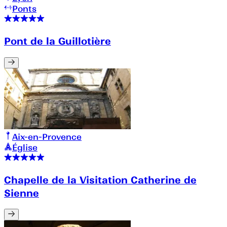
Ponts
Pont de la Guillotière
Aix-en-Provence
Église
Chapelle de la Visitation Catherine de
Sienne